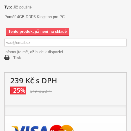
Typ:
Již použité
Paměť 4GB DDR3 Kingston pro PC
Tento produkt již není na skladě
Informujte mě, až bude k dispozici
Tisk
239 Kč
s DPH
-25%
319 Kč
s DPH