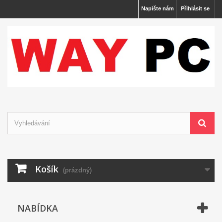
Napište nám
Přihlásit se
Košík
(prázdný)
NABÍDKA