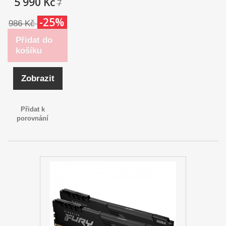
5 990 Kč
7
-25%
986 Kč
Přidat do
košíku
Zobrazit
Přidat k
porovnání