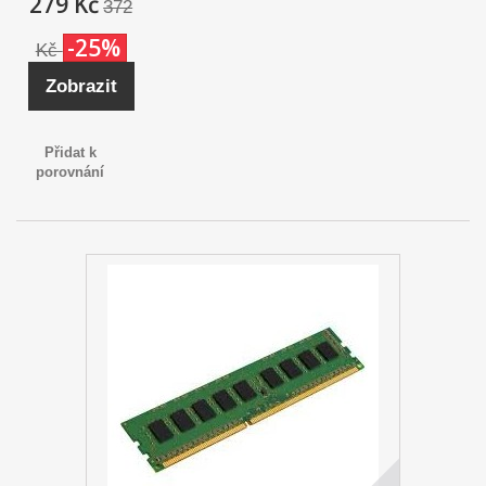
279 Kč
372
-25%
Kč
Zobrazit
Přidat k
porovnání