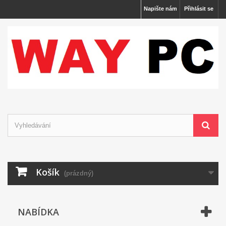
Napište nám
Přihlásit se
Košík
(prázdný)
NABÍDKA