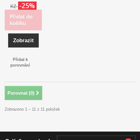
-25%
Kč
Přidat do
košíku
Zobrazit
Přidat k
porovnání
Porovnat (
0
)
Zobrazeno 1 – 11 z 11 položek