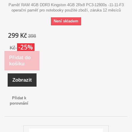
Paměť RAM 4GB DDR3 Kingston 4GB 2Rx8 PC3-12800s -11-11-F3
operační paměť pro notebooky použité zboží, záruka 12 měsíců
Není skladem
299 Kč
398
-25%
Kč
Přidat do
košíku
Zobrazit
Přidat k
porovnání