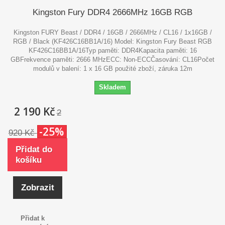
Kingston Fury DDR4 2666MHz 16GB RGB
Kingston FURY Beast / DDR4 / 16GB / 2666MHz / CL16 / 1x16GB /
RGB / Black (KF426C16BB1A/16) Model: Kingston Fury Beast RGB
KF426C16BB1A/16Typ paměti: DDR4Kapacita paměti: 16
GBFrekvence paměti: 2666 MHzECC: Non-ECCČasování: CL16Počet
modulů v balení: 1 x 16 GB použité zboží, záruka 12m
Skladem
2 190 Kč
2
-25%
920 Kč
Přidat do
košíku
Zobrazit
Přidat k