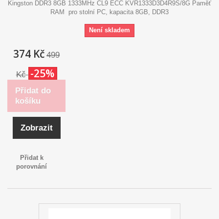
Kingston DDR3 8GB 1333MHz CL9 ECC KVR1333D3D4R9S/8G Paměť
RAM pro stolní PC, kapacita 8GB, DDR3
Není skladem
374 Kč
499
-25%
Kč
Přidat do
košíku
Zobrazit
Přidat k
porovnání