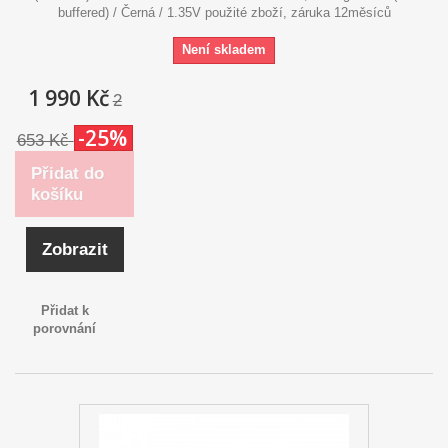
buffered) / Černá / 1.35V použité zboží, záruka 12měsíců
Není skladem
1 990 Kč
2
-25%
653 Kč
Přidat do
košíku
Zobrazit
Přidat k
porovnání