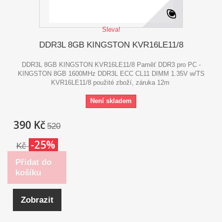
Sleva!
DDR3L 8GB KINGSTON KVR16LE11/8
DDR3L 8GB KINGSTON KVR16LE11/8 Paměť DDR3 pro PC -
KINGSTON 8GB 1600MHz DDR3L ECC CL11 DIMM 1.35V w/TS
KVR16LE11/8 použité zboží, záruka 12m
Není skladem
390 Kč
520
-25%
Kč
Přidat do
košíku
Zobrazit