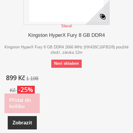
Sleva!
Kingston HyperX Fury 8 GB DDR4
Kingston HyperX Fury 8 GB DDR4 2666 MHz (HX426C16FB2/8) použité
zboží, záruka 12m
Není skladem
899 Kč
1 198
-25%
Kč
Přidat do
košíku
Zobrazit