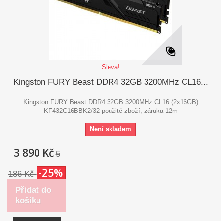
Sleva!
Kingston FURY Beast DDR4 32GB 3200MHz CL16...
Kingston FURY Beast DDR4 32GB 3200MHz CL16 (2x16GB)
KF432C16BBK2/32 použité zboží, záruka 12m
Není skladem
3 890 Kč
5
-25%
186 Kč
Přidat do
košíku