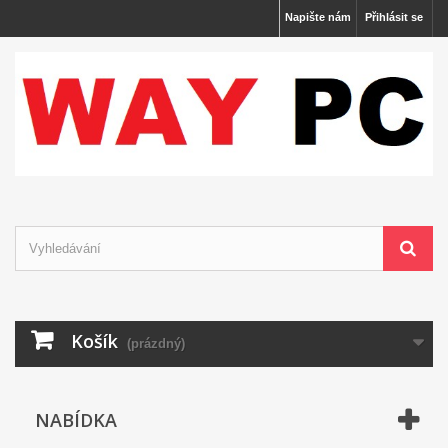
Napište nám
Přihlásit se
Košík
(prázdný)
NABÍDKA